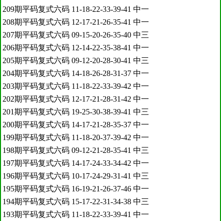
209期平码复式六码 11-18-22-33-39-41 中一
208期平码复式六码 12-17-21-26-35-41 中一
207期平码复式六码 09-15-20-26-35-40 中三
206期平码复式六码 12-14-22-35-38-41 中一
205期平码复式六码 09-12-20-28-30-41 中三
204期平码复式六码 14-18-26-28-31-37 中一
203期平码复式六码 11-18-22-33-39-42 中一
202期平码复式六码 12-17-21-28-31-42 中一
201期平码复式六码 19-25-30-38-39-41 中三
200期平码复式六码 14-17-21-28-35-37 中一
199期平码复式六码 11-18-20-37-39-42 中一
198期平码复式六码 09-12-21-28-35-41 中三
197期平码复式六码 14-17-24-33-34-42 中一
196期平码复式六码 10-17-24-29-31-41 中三
195期平码复式六码 16-19-21-26-37-46 中一
194期平码复式六码 15-17-22-31-34-38 中三
193期平码复式六码 11-18-22-33-39-41 中一