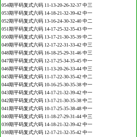
054期平码复式六码 11-13-20-26-32-37 中三
053期平码复式六码 14-18-21-32-39-42 中一
052期平码复式六码 13-16-24-30-32-40 中二
051期平码复式六码 14-17-25-32-35-43 中一
050期平码复式六码 13-17-21-30-35-39 中二
049期平码复式六码 12-17-22-31-33-42 中三
048期平码复式六码 16-18-25-29-31-46 中三
047期平码复式六码 12-17-25-34-35-45 中一
046期平码复式六码 11-13-20-26-33-44 中三
045期平码复式六码 11-17-22-30-35-42 中二
044期平码复式六码 10-16-25-30-35-38 中一
043期平码复式六码 14-17-21-32-39-42 中一
042期平码复式六码 13-17-21-30-35-38 中二
041期平码复式六码 10-17-25-35-38-48 中一
040期平码复式六码 11-18-27-29-31-44 中三
039期平码复式六码 14-18-21-32-39-42 中一
038期平码复式六码 12-17-21-32-35-42 中一