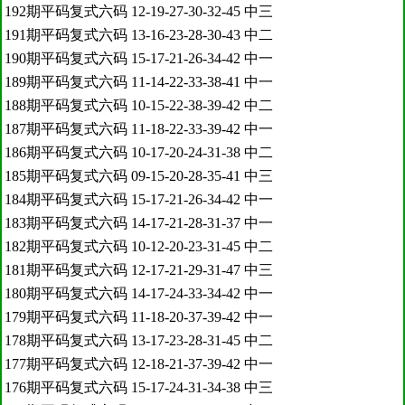
192期平码复式六码 12-19-27-30-32-45 中三
191期平码复式六码 13-16-23-28-30-43 中二
190期平码复式六码 15-17-21-26-34-42 中一
189期平码复式六码 11-14-22-33-38-41 中一
188期平码复式六码 10-15-22-38-39-42 中二
187期平码复式六码 11-18-22-33-39-42 中一
186期平码复式六码 10-17-20-24-31-38 中二
185期平码复式六码 09-15-20-28-35-41 中三
184期平码复式六码 15-17-21-26-34-42 中一
183期平码复式六码 14-17-21-28-31-37 中一
182期平码复式六码 10-12-20-23-31-45 中二
181期平码复式六码 12-17-21-29-31-47 中三
180期平码复式六码 14-17-24-33-34-42 中一
179期平码复式六码 11-18-20-37-39-42 中一
178期平码复式六码 13-17-23-28-31-45 中二
177期平码复式六码 12-18-21-37-39-42 中一
176期平码复式六码 15-17-24-31-34-38 中三