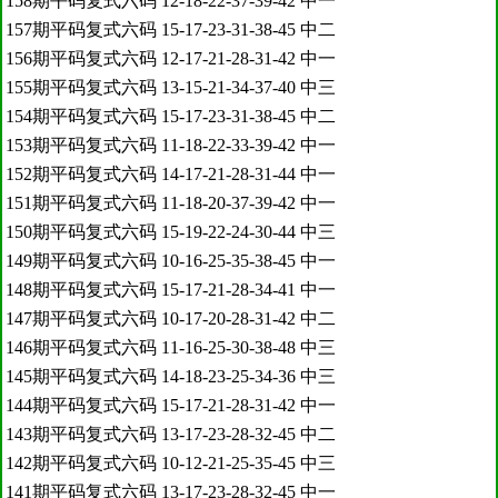
158期平码复式六码 12-18-22-37-39-42 中一
157期平码复式六码 15-17-23-31-38-45 中二
156期平码复式六码 12-17-21-28-31-42 中一
155期平码复式六码 13-15-21-34-37-40 中三
154期平码复式六码 15-17-23-31-38-45 中二
153期平码复式六码 11-18-22-33-39-42 中一
152期平码复式六码 14-17-21-28-31-44 中一
151期平码复式六码 11-18-20-37-39-42 中一
150期平码复式六码 15-19-22-24-30-44 中三
149期平码复式六码 10-16-25-35-38-45 中一
148期平码复式六码 15-17-21-28-34-41 中一
147期平码复式六码 10-17-20-28-31-42 中二
146期平码复式六码 11-16-25-30-38-48 中三
145期平码复式六码 14-18-23-25-34-36 中三
144期平码复式六码 15-17-21-28-31-42 中一
143期平码复式六码 13-17-23-28-32-45 中二
142期平码复式六码 10-12-21-25-35-45 中三
141期平码复式六码 13-17-23-28-32-45 中一