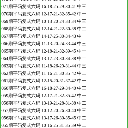
071期平码复式六码 16-18-25-29-30-41 中三
070期平码复式六码 12-17-21-32-35-42 中一
069期平码复式六码 10-13-20-24-33-34 中三
068期平码复式六码 12-14-21-22-30-38 中二
067期平码复式六码 14-17-25-30-34-43 中一
066期平码复式六码 11-13-20-24-33-44 中三
065期平码复式六码 12-18-21-32-39-45 中一
064期平码复式六码 13-17-23-30-34-38 中二
063期平码复式六码 11-18-26-29-31-44 中三
062期平码复式六码 11-16-21-30-35-42 中二
061期平码复式六码 12-15-20-31-37-42 中一
060期平码复式六码 16-18-27-29-34-40 中三
059期平码复式六码 12-17-21-32-35-42 中一
058期平码复式六码 13-19-21-28-31-38 中二
057期平码复式六码 10-12-20-26-30-40 中三
056期平码复式六码 13-17-26-30-35-45 中二
055期平码复式六码 10-16-25-31-35-39 中二