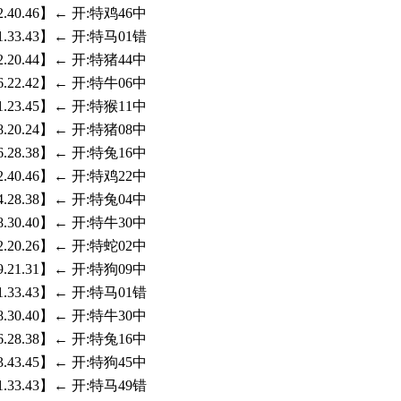
.40.46】← 开:特鸡46中
.33.43】← 开:特马01错
.20.44】← 开:特猪44中
.22.42】← 开:特牛06中
.23.45】← 开:特猴11中
.20.24】← 开:特猪08中
.28.38】← 开:特兔16中
.40.46】← 开:特鸡22中
.28.38】← 开:特兔04中
.30.40】← 开:特牛30中
.20.26】← 开:特蛇02中
.21.31】← 开:特狗09中
.33.43】← 开:特马01错
.30.40】← 开:特牛30中
.28.38】← 开:特兔16中
.43.45】← 开:特狗45中
.33.43】← 开:特马49错