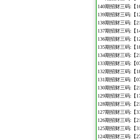
140期招财三码:【16
139期招财三码:【12
138期招财三码:【21
137期招财三码:【14
136期招财三码:【12
135期招财三码:【18
134期招财三码:【21
133期招财三码:【07
132期招财三码:【18
131期招财三码:【07
130期招财三码:【21
129期招财三码:【17
128期招财三码:【21
127期招财三码:【33
126期招财三码:【21
125期招财三码:【31
124期招财三码:【27