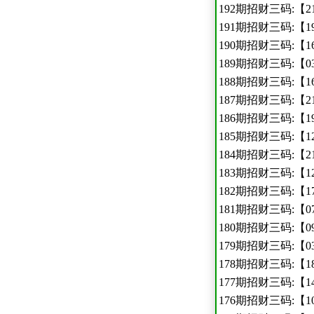
192期招财三码:【21
191期招财三码:【19
190期招财三码:【16
189期招财三码:【03
188期招财三码:【16
187期招财三码:【21
186期招财三码:【19
185期招财三码:【12
184期招财三码:【21
183期招财三码:【12
182期招财三码:【17
181期招财三码:【07
180期招财三码:【09
179期招财三码:【03
178期招财三码:【18
177期招财三码:【14
176期招财三码:【10