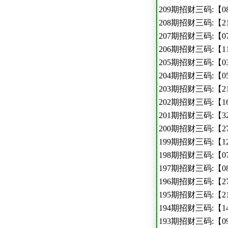
209期招财三码:【08
208期招财三码:【21
207期招财三码:【07
206期招财三码:【11
205期招财三码:【03
204期招财三码:【05
203期招财三码:【21
202期招财三码:【16
201期招财三码:【32
200期招财三码:【27
199期招财三码:【12
198期招财三码:【07
197期招财三码:【08
196期招财三码:【27
195期招财三码:【21
194期招财三码:【14
193期招财三码:【09